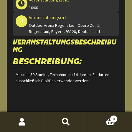
10:00
Veranstaltungsort:
OutdoorArena Regenstauf, Obere Zell 1,
Regenstauf, Bayern, 93128, Deutschland
VERANSTALTUNGSBESCHREIBU
NG
BESCHREIBUNG:
Maximal 30 Spieler, Teilnahme ab 14 Jahren. Es dürfen
ausschließlich BioBBs verwendet werden!
JOULE-GRENZEN:
0
Suche
Suchen
Bolt Action Sniper max. 2,0J